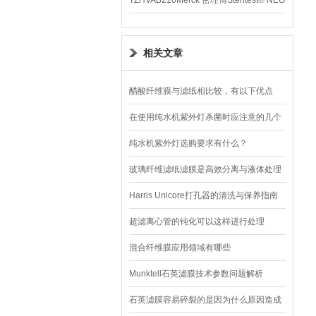
TZHVAB210Merck 密理博Steritest® NEO
设备
相关文章
醋酸纤维膜与滤纸相比较，有以下优点
在使用纯水机紫外灯杀菌时应注意的几个
问题
纯水机紫外灯选购要求有什么？
玻璃纤维滤纸滤膜是高效分离与液体处理
的产品
Harris Unicore打孔器的清洗与保养指南
超滤离心管的钝化可以这样进行处理
混合纤维膜应用领域有哪些
Munktell石英滤膜技术参数问题解析
石英滤膜容易碎裂的是因为什么原因造成