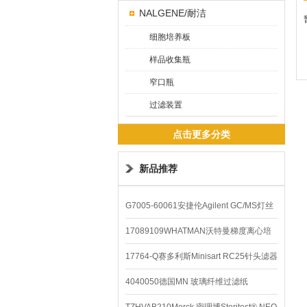
NALGENE/耐洁
细胞培养板
样品收集瓶
窄口瓶
过滤装置
点击更多分类
新品推荐
G7005-60061安捷伦Agilent GC/MS灯丝
配件
17089109WHATMAN沃特曼梯度离心培
养基
17764-Q赛多利斯Minisart RC25针头滤器
4040050德国MN 玻璃纤维过滤纸