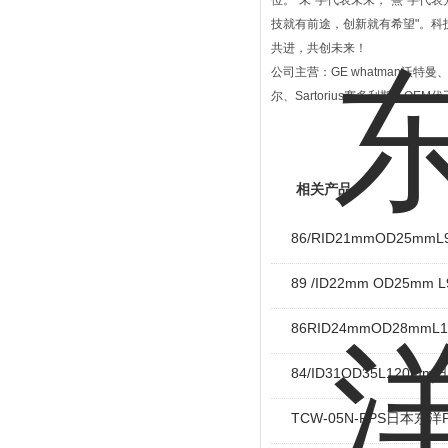
位。“未"字代表未来，“熹"字
技就有前途，创新就有希望"。
共进，共创未来！
公司主营：GE whatman沃特曼、Me
尔、Sartorius赛多利斯、OE
相关产品
86/RID21mmOD25
89 /ID22mm OD25
86RID24mmOD28m
84/ID31OD35L120
TCW-05N-PPS日本东