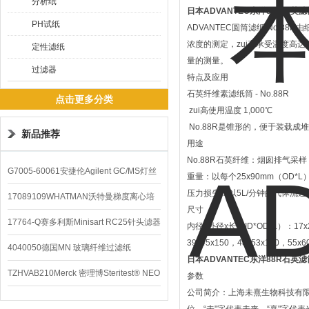
分析纸
日本ADVANTEC东洋88R石英滤
PH试纸
ADVANTEC圆筒滤纸 No.8
浓度的测定，zui高承受温度高达
定性滤纸
量的测量。
过滤器
特点及应用
石英纤维素滤纸筒 - No.88R
点击更多分类
zui高使用温度 1,000℃
No.88R是锥形的，便于装载成
新品推荐
用途
No.88R石英纤维：烟囱排气采
G7005-60061安捷伦Agilent GC/MS灯丝
重量：以每个25x90mm（OD*
压力损失：以5L/分钟的气体流速，
配件
17089109WHATMAN沃特曼梯度离心培
尺寸
养基
17764-Q赛多利斯Minisart RC25针头滤器
内径x外径x长（ID*OD*L）：17x20x
39x45x150，48x53x150，55x6
4040050德国MN 玻璃纤维过滤纸
日本ADVANTEC东洋88R石英滤
TZHVAB210Merck 密理博Steritest® NEO
参数
公司简介：上海未熹生物科技有限公
设备