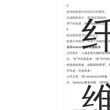
D
粉末的粒度为40目到100毫克。
在滤纸粉末中，是*接近维状的。
用于柱色谱，用于动物饲料实验
E
粉末的粒度为200目以上。
粒度分布较宽，可用于动物饲料
东洋Advantec纤维素粉末
公司简介：上海未熹生物科技有
位。
“
未
"
字代表未来，
“
熹
"
字代表
科技就有前途，创新就有希望
"
。
手共进，共创未来！
公司主营：
GE whatman
沃特曼
尔、
Sartorius
赛多利斯、
OEM
代