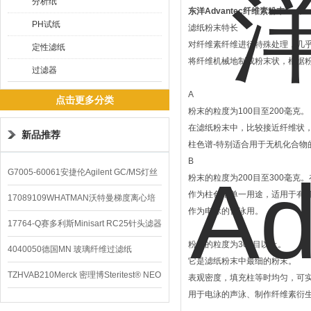
分析纸
东洋Advantec纤维素粉末
PH试纸
滤纸粉末特长
对纤维素纤维进行特殊处理，几
定性滤纸
将纤维机械地制成粉末状，根据粉
过滤器
A
点击更多分类
粉末的粒度为100目至200毫克。
在滤纸粉末中，比较接近纤维状
新品推荐
柱色谱-特别适合用于无机化合物
B
G7005-60061安捷伦Agilent GC/MS灯丝
粉末的粒度为200目至300毫
作为柱色谱单一用途，适用于有
配件
17089109WHATMAN沃特曼梯度离心培
作为电泳的音泳用。
养基
17764-Q赛多利斯Minisart RC25针头滤器
粉末的粒度为300目以上。
4040050德国MN 玻璃纤维过滤纸
它是滤纸粉末中最细的粉末。
TZHVAB210Merck 密理博Steritest® NEO
表观密度，填充柱等时均匀，可
用于电泳的声泳、制作纤维素衍
设备