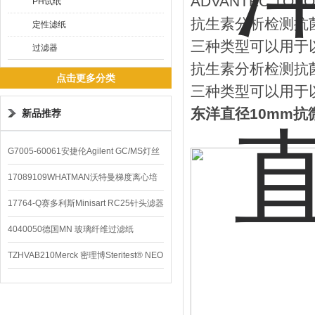
ADVANTEC T
PH试纸
抗生素分析检测抗
定性滤纸
三种类型可以用于
过滤器
抗生素分析检测抗
点击更多分类
三种类型可以用于
东洋直径10mm抗
新品推荐
G7005-60061安捷伦Agilent GC/MS灯丝
配件
17089109WHATMAN沃特曼梯度离心培
养基
17764-Q赛多利斯Minisart RC25针头滤器
4040050德国MN 玻璃纤维过滤纸
TZHVAB210Merck 密理博Steritest® NEO
设备