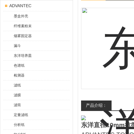
ADVANTEC
墨盒外壳
纤维素粉末
烟雾固定器
漏斗
东洋培养皿
色谱纸
检测器
滤纸
滤膜
滤筒
产品介绍：
定量滤纸
东洋直径10mm抗
分析纸