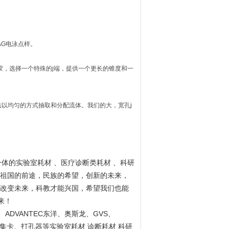
PAG电泳点样。
胶，选择一个特殊的j端，提供一个更长的锥度和一
以均匀的方式抽取和分配流体。我们的大，宽孔j
一体的实验室耗材 、医疗诊断类耗材 、科研
祖国的前途，民族的希望，创新的未来，
改变未来，科教才能兴国，希望我们也能
来！
ADVANTEC
GVS
、
东洋、奥斯龙、
、
集卡、打孔器等实验室耗材 诊断耗材 科研