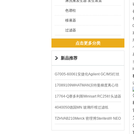
淋洗液发生器 发生装置
色谱柱
移液器
过滤器
点击更多分类
新品推荐
G7005-60061安捷伦Agilent GC/MS灯丝
配件
17089109WHATMAN沃特曼梯度离心培
养基
17764-Q赛多利斯Minisart RC25针头滤器
4040050德国MN 玻璃纤维过滤纸
TZHVAB210Merck 密理博Steritest® NEO
设备