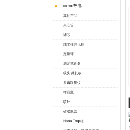
Thermo热电
其他产品
离心管
滤芯
纯水柱纯化柱
定量环
测定试剂盒
吸头 微孔板
质谱联用仪
样品瓶
喷针
硅胶瓶盖
Nano Trap柱