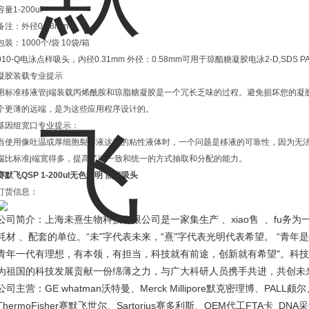
容量1-200ul
备注：外径0.58mm
包装：1000个/袋 10袋/箱
010-Q电泳点样吸头，内径0.31mm 外径：0.58mm可用于琼酯糖凝胶电泳2-D,SDS 
凝胶装载专业提示
用标准移液管j端装载丙烯酰胺和琼脂糖凝胶是一个冗长乏味的过程。避免损坏您的凝
个更薄的远端，是为这些应用程序设计的。
基因组宽口专业提示：
当使用像吐温或厚细胞裂解液这样的粘性液体时，一个问题是移液的可靠性，因为无法
端比标准j端宽得多，提高了以一致和统一的方式抽取和分配的能力。
赛默飞QSP 1-200ul无色透明 点样吸头
订货信息：
、
xiao
fu
公司简介：上海未熹生物科技有限公司是一家集生产
售
、
务为
“
"
“
"
“
耗材 、配套的单位。
未
字代表未来，
熹
字代表光明代表希望。
青年是
"
青年一代有理想，有本领，有担当，科技就有前途，创新就有希望
。科技
为祖国的科技发展贡献一份绵薄之力，与广大科研人员携手共进，共创未
GE whatman
Merck Millipore
PALL
公司主营：
沃特曼、
默克密理博、
颇尔
ThermoFisher
Sartorius
OEM
FTA
DNA
赛默飞世尔、
赛多利斯、
代工
卡
采