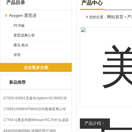
产品目录
产品中心
Axygen 爱思进
网站首页
产
您的位置：
>
PCR板
爱思进离心管
吸头 枪头
排管
点击更多分类
新品推荐
G7005-60061安捷伦Agilent GC/MS灯丝
配件
17089109WHATMAN沃特曼梯度离心培
养基
17764-Q赛多利斯Minisart RC25针头滤器
产品介绍：
4040050德国MN 玻璃纤维过滤纸