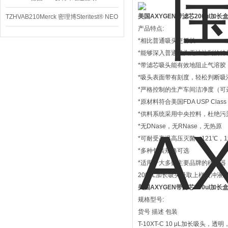
美国AXYGEN带滤芯200ul加长
TZHVAB210Merck 密理博Steritest® NEO
产品特点:
设备
*相比普通吸头更纤长
*能够深入普通吸头无法达到的特
*带滤芯吸头能有效地阻止气溶胶
*吸头表面带有刻度，轻松判断吸
*严格控制的生产车间洁净度（可
*原材料符合美国FDA USP Class
*供料系统采用中央控料，杜绝污
*无DNase，无RNase，无热原
*可耐受高温高压灭菌（121℃，
*多种包装规格可选
*适用于大多数主要品牌的移液器
200μL加长吸头吸取上样缓冲
美国AXYGEN带滤芯200ul加长
规格型号:
货号 描述 包装
T-10XT-C 10 μL加长吸头，透