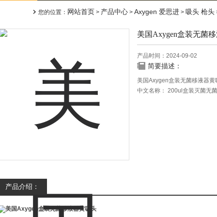
网站首页
产品中心
Axygen 爱思进
吸头 枪头
您的位置：
>
>
>
美国Axygen盒装无菌
产品时间：2024-09-02
简要描述：
美国Axygen盒装无菌移液器黄
中文名称： 200ul盒装灭菌无
产品型号： T-200-Y-R-S
产品规格： 96支/盒
产品产地： 美国
产品商标： Axygen
产品介绍：
美国Axygen盒装无菌移液器黄吸头