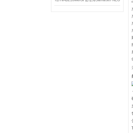
TZHVAB210Merck 密理博Steritest® NEO
设备