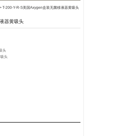
> T-200-Y-R-S美国Axygen盒装无菌移液器黄吸头
移液器黄吸头
吸头
菌吸头