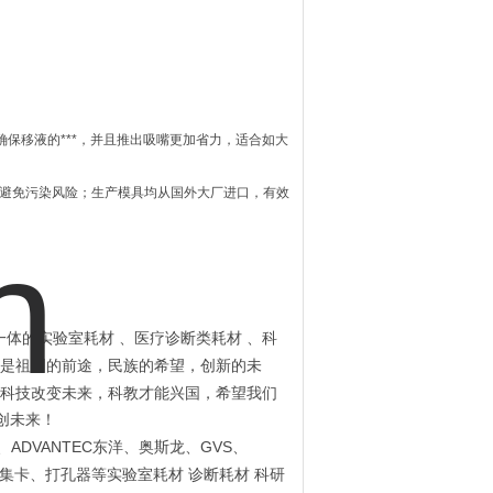
保移液的***，并且推出吸嘴更加省力，适合如大
5认证，避免污染风险；生产模具均从国外大厂进口，有效
一体的实验室耗材
、医疗诊断类耗材
、科
是祖国的前途，民族的希望，创新的未
科技改变未来，科教才能兴国，希望我们
创未来！
ADVANTEC
GVS
、
东洋、奥斯龙、
、
集卡、打孔器等实验室耗材
诊断耗材
科研