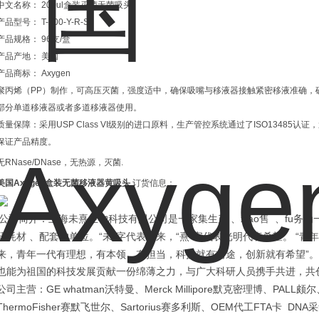
中文名称： 200ul盒装灭菌无菌吸头
产品型号： T-200-Y-R-S
产品规格： 96支/盒
产品产地： 美国
产品商标： Axygen
聚丙烯（PP）制作，可高压灭菌，强度适中，确保吸嘴与移液器接触紧密移液准确，确
部分单道移液器或者多道移液器使用。
质量保障：采用USP Class VI级别的进口原料，生产管控系统通过了ISO1348
保证产品精度。
无RNase/DNase，无热源，灭菌.
美国Axygen盒装无菌移液器黄吸头
订货信息：
xiao
fu
公司简介：上海未熹生物科技有限公司是一家集生产
、
售
、
务为
“
”
“
”
“
研耗材
、配套的单位。
未
字代表未来，
熹
字代表光明代表希望。
青年
”
来，青年一代有理想，有本领，有担当，科技就有前途，创新就有希望
。
也能为祖国的科技发展贡献一份绵薄之力，与广大科研人员携手共进，共
GE whatman
Merck Millipore
PALL
公司主营：
沃特曼、
默克密理博、
颇尔
ThermoFisher
Sartorius
OEM
FTA
DNA
赛默飞世尔、
赛多利斯、
代工
卡
采