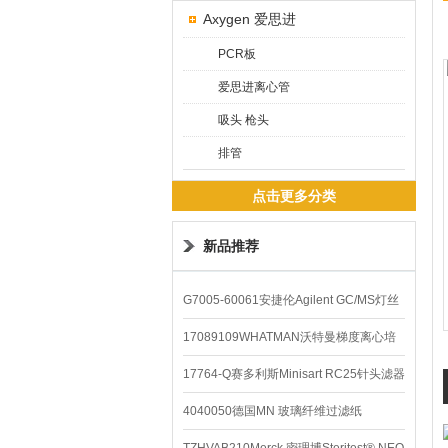
Axygen 爱思进
PCR板
爱思进离心管
吸头 枪头
排管
点击更多分类
新品推荐
G7005-60061安捷伦Agilent GC/MS灯丝
配件
17089109WHATMAN沃特曼梯度离心培
养基
17764-Q赛多利斯Minisart RC25针头滤器
4040050德国MN 玻璃纤维过滤纸