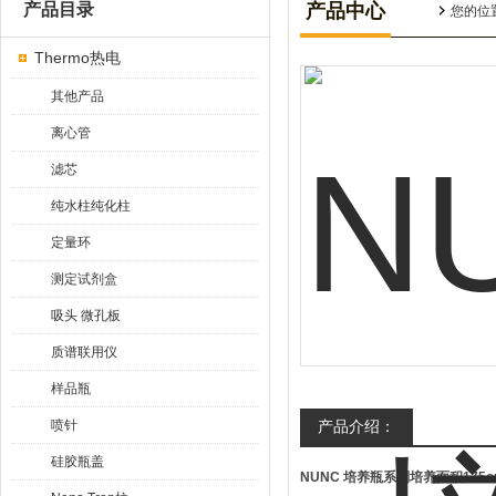
产品目录
产品中心
您的位
Thermo热电
其他产品
离心管
滤芯
纯水柱纯化柱
定量环
测定试剂盒
吸头 微孔板
质谱联用仪
样品瓶
喷针
产品介绍：
硅胶瓶盖
NUNC 培养瓶系列培养面积175c