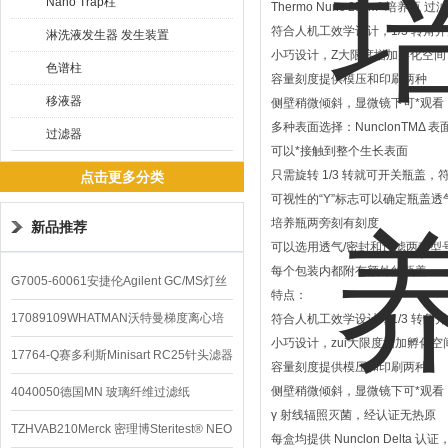
Nano Trap柱
Thermo Nunc 25cm² 培养瓶 过
符合人机工效学设计，1/3 转角
淋洗液发生器 发生装置
小巧设计，Z大限度增加孵化空间
色谱柱
容量刻度提供模压和印刷两种
移液器
侧壁稍微倾斜，显微镜下可*观看
多种表面选择：NunclonTMΔ
过滤器
可以*接触到整个生长表面
只需旋转 1/3 转就可开关瓶盖
点击更多分类
可视性的“Y”标志可以确定瓶盖
培养瓶两旁刻有刻度
新品推荐
可以选用透气/密封和过滤两种型
每个包装内都附有额外的瓶盖
G7005-60061安捷伦Agilent GC/MS灯丝
特点：
配件
17089109WHATMAN沃特曼梯度离心培
符合人机工效学设计，1/3 转角
小巧设计，zui大限度增加孵化空
养基
17764-Q赛多利斯Minisart RC25针头滤器
容量刻度提供模压和印刷两种
侧壁稍微倾斜，显微镜下可*观看
4040050德国MN 玻璃纤维过滤纸
γ 射线辐照灭菌，经认证无热原
TZHVAB210Merck 密理博Steritest® NEO
每盒均提供 Nunclon Delt