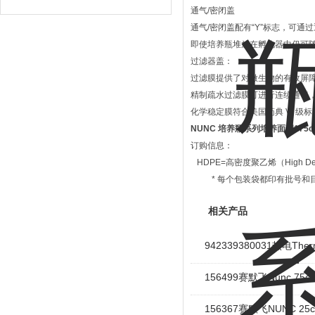
通气/密闭盖
设备
通气/密闭盖配有“Y”标志，可通
即使培养瓶堆放在孵化器中仍可
过滤器盖：
过滤膜提供了对微生物的有效屏
精制疏水过滤膜可进行连续通气，
化学稳定膜符合美国药典 VI 级
NUNC 培养瓶系列培养面积175c
订购信息：
HDPE=高密度聚乙烯（High Densi
* 每个包装袋都印有批号和
相关产品
942339380031热电
156499赛默飞Nunc 7
156367赛默飞NUNC 2