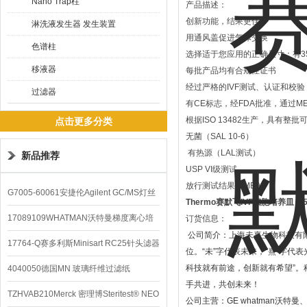
Nano Trap柱
产品描述：
创新功能，结果更佳：
淋洗液发生器 发生装置
用通风盖促进气体交换
色谱柱
选择适于您应用的正确尺寸：有35m
移液器
每批产品均有合规性证书
经过严格的IVF测试、认证和校验
过滤器
有CE标志，经FDA批准，通过M
根据ISO 13482生产，具有整批
点击更多分类
无菌（SAL 10-6）
有热源（LAL测试）
新品推荐
USP VI级测试
放行测试结果（MEA）
G7005-60061安捷伦Agilent GC/MS灯丝
Thermo赛默飞IVF细胞培养皿
15
配件
17089109WHATMAN沃特曼梯度离心培
订货信息：
公司简介：上海未熹生物科技有
养基
17764-Q赛多利斯Minisart RC25针头滤器
位。
“
未
”
字代表未来，
“
熹
”
字代表
科技就有前途，创新就有希望
”
。
4040050德国MN 玻璃纤维过滤纸
手共进，共创未来！
TZHVAB210Merck 密理博Steritest® NEO
公司主营：
GE whatman
沃特曼