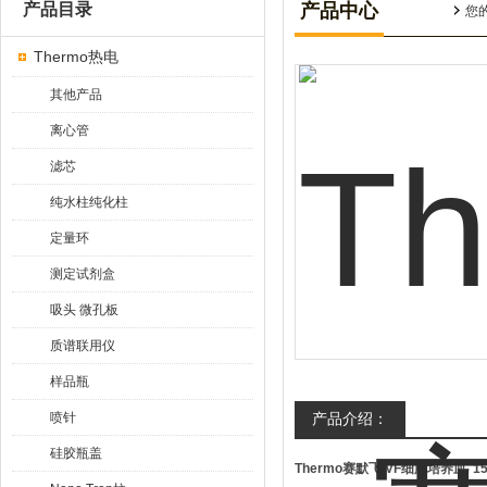
产品目录
产品中心
您
Thermo热电
其他产品
离心管
滤芯
纯水柱纯化柱
定量环
测定试剂盒
吸头 微孔板
质谱联用仪
样品瓶
喷针
产品介绍：
硅胶瓶盖
Thermo赛默飞IVF细胞培养皿
15