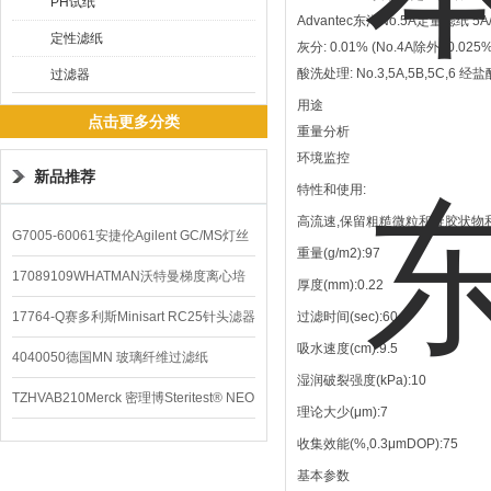
PH试纸
Advantec东洋No.5A定量滤纸
定性滤纸
灰分: 0.01% (No.4A除外- 0.025%
酸洗处理: No.3,5A,5B,5C,
过滤器
用途
点击更多分类
重量分析
环境监控
新品推荐
特性和使用:
高流速,保留粗糙微粒和凝胶状物和
G7005-60061安捷伦Agilent GC/MS灯丝
重量(g/m2):97
配件
17089109WHATMAN沃特曼梯度离心培
厚度(mm):0.22
养基
17764-Q赛多利斯Minisart RC25针头滤器
过滤时间(sec):60
吸水速度(cm):9.5
4040050德国MN 玻璃纤维过滤纸
湿润破裂强度(kPa):10
TZHVAB210Merck 密理博Steritest® NEO
理论大少(μm):7
设备
收集效能(%,0.3μmDOP):75
基本参数