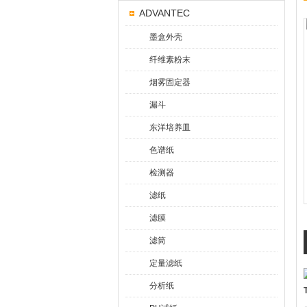
ADVANTEC
墨盒外壳
纤维素粉末
烟雾固定器
漏斗
东洋培养皿
色谱纸
检测器
滤纸
滤膜
滤筒
定量滤纸
分析纸