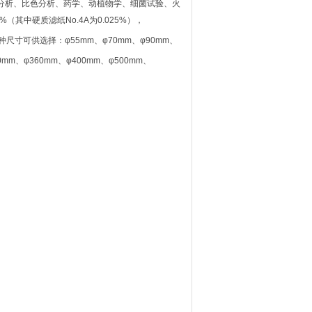
电解分析、比色分析、药学、动植物学、细菌试验、火
其中硬质滤纸No.4A为0.025%），
各种尺寸可供选择：φ55mm、φ70mm、φ90mm、
0mm、φ360mm、φ400mm、φ500mm、