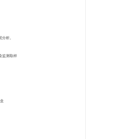
水泥分析。
污染监测取样
/盒