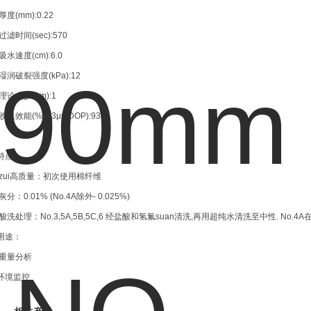
厚度(mm):0.22
过滤时间(sec):570
吸水速度(cm):6.0
湿润破裂强度(kPa):12
理论大少(μm):1
收集效能(%,0.3μmDOP):93
特点：
zui高质量：初次使用棉纤维
灰分：0.01% (No.4A除外- 0.025%)
酸洗处理：No.3,5A,5B,5C,6 经盐酸和氢氟suan清洗,再用超纯水清洗至中性. No.
用途：
重量分析
环境监控