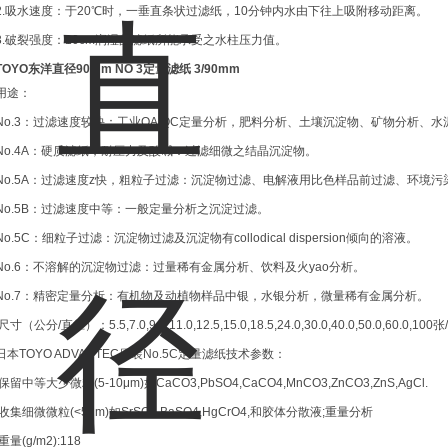
2.吸水速度：于20℃时，一垂直条状过滤纸，10分钟内水由下往上吸附移动距离。
3.破裂强度：10cm润湿的滤纸所能承受之水柱压力值。
TOYO东洋直径90mm NO 3定量滤纸
3/90mm
用途：
No.3：过滤速度较快：工业QA/QC定量分析，肥料分析、土壤沉淀物、矿物分析、
No.4A：硬质滤纸，耐压力及酸碱：过滤细微之结晶沉淀物。
No.5A：过滤速度z快，粗粒子过滤：沉淀物过滤、电解液用比色样品前过滤、环境
No.5B：过滤速度中等：一般定量分析之沉淀过滤。
No.5C：细粒子过滤：沉淀物过滤及沉淀物有collodical dispersion倾向的溶液。
No.6：不溶解的沉淀物过滤：过量稀有金属分析、饮料及火yao分析。
No.7：精密定量分析：有机物及动植物样品中银，水银分析，微量稀有金属分析。
尺寸（公分/直径）：5.5,7.0,9.0,11.0,12.5,15.0,18.5,24.0,30.0,40.0,50.0,60.0,100张
日本TOYO ADVANTEC原装No.5C定量滤纸技术参数：
保留中等大少微粒(5-10μm)如CaCO3,PbSO4,CaCO4,MnCO3,ZnCO3,ZnS,AgCl.
收集细微微粒(<5μm)如SrSO4,BaSO4,HgCrO4,和胶体分散液;重量分析
重量(g/m2):118