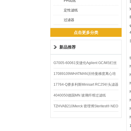
PH试纸
定性滤纸
过滤器
点击更多分类
新品推荐
G7005-60061安捷伦Agilent GC/MS灯丝
配件
17089109WHATMAN沃特曼梯度离心培
养基
17764-Q赛多利斯Minisart RC25针头滤器
4040050德国MN 玻璃纤维过滤纸
TZHVAB210Merck 密理博Steritest® NEO
设备