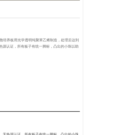
r细胞培养板用光学透明纯聚苯乙烯制造，处理后达到
无热源认证，所有板子有统一脚标，凸出的小珠以助
单向盖子减少污染。
灭菌，无热源认证，所有板子有统一脚标，凸出的小珠