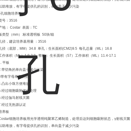
以助堆放，有字母提供孔的识别，单向盖子减少污染
6孔细胞培养板
货号：3516
产地： Costar 表面：TC
板类型（mm）:标准透明板 50块/箱
孔径，建议培养基用量 ：3516
孔径（底部，MM）34.8 单孔：生长面积(CM2)9.5 每孔总量（ML）16.8
工作体积（ML）1.9-2.9 整板： 生长面积（57）工作体积（ML）11.4-17.1
1. 平板
2.带切角的单向盖子减少污染
3带有字母单孔识别
4.凸出小珠方便堆放
5.经过细胞吸附优化处理
6.经过伽马射线灭菌
7.经过无热源认证
培养板
Costar细胞培养板用光学透明纯聚苯乙烯制造，处理后达到细胞吸附状态，γ射线
以助堆放，有字母提供孔的识别，单向盖子减少污染