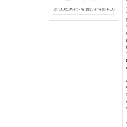
TZHVAB210Merck 密理博Steritest® NEO
设备