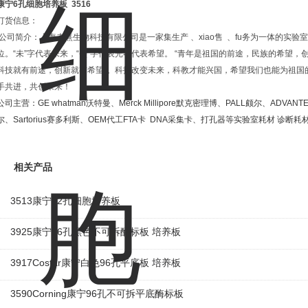
康宁6孔细胞培养板
3516
订货信息：
公司简介：上海未熹生物科技有限公司是一家集生产
、
xiao
售
、
fu
务为一体的实验室
位。
“
未
”
字代表未来，
“
熹
”
字代表光明代表希望。
“
青年是祖国的前途，民族的希望，
科技就有前途，创新就有希望
”
。科技改变未来，科教才能兴国，希望我们也能为祖国
手共进，共创未来！
公司主营：
GE whatman
沃特曼、
Merck Millipore
默克密理博、
PALL
颇尔、
ADVANT
尔、
Sartorius
赛多利斯、
OEM
代工
FTA
卡
DNA
采集卡、打孔器等实验室耗材
诊断耗
相关产品
3513康宁12孔细胞培养板
3925康宁96孔黑色不可拆酶标板 培养板
3917Costar康宁白色96孔平底板 培养板
3590Corning康宁96孔不可拆平底酶标板