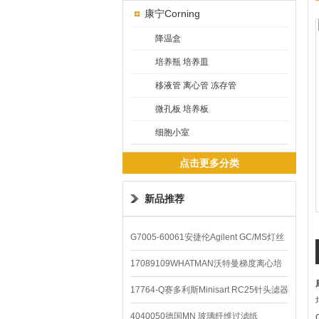
康宁Corning
降温盒
培养瓶 培养皿
移液管 离心管 冻存管
微孔板 培养板
细胞小室
点击更多分类
新品推荐
G7005-60061安捷伦Agilent GC/MS灯丝
配件
17089109WHATMAN沃特曼梯度离心培
养基
17764-Q赛多利斯Minisart RC25针头滤器
4040050德国MN 玻璃纤维过滤纸