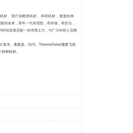
耗材
、医疗诊断类耗材
、科研耗材
、配套的单
创新的未来，青年一代有理想，有本领，有担当，
的科技发展贡献一份绵薄之力，与广大科研人员携
EC
东洋、奥斯龙、
GVS
、
ThermoFisher
赛默飞世
材
科研耗材。