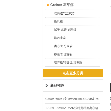
Greiner 葛莱娜
双向透气盖试管
微孔板
拭子 试管 处理袋
培养小室
离心管 分离管
移液管 冻存管
培养板/培养皿/培养瓶
点击更多分类
新品推荐
G7005-60061安捷伦Agilent GC/MS灯丝
配件
17089109WHATMAN沃特曼梯度离心培