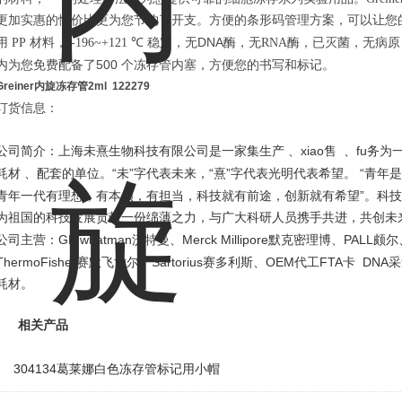
更加实惠的性价比更为您节约了开支。方便的条形码管理方案，可以让您
DNA
用
PP
材料，
-196~+121
℃
稳定，无
酶，无
RNA
酶，已灭菌，无病
内为您免费配备了500 个冻存管内塞，方便您的书写和标记。
Greiner内旋冻存管2ml
122279
订货信息：
xiao
fu
公司简介：上海未熹生物科技有限公司是一家集生产
、
售
、
务为
“
”
“
”
“
耗材
、配套的单位。
未
字代表未来，
熹
字代表光明代表希望。
青年是
”
青年一代有理想，有本领，有担当，科技就有前途，创新就有希望
。科技
为祖国的科技发展贡献一份绵薄之力，与广大科研人员携手共进，共创未
GE whatman
Merck Millipore
PALL
公司主营：
沃特曼、
默克密理博、
颇尔
ThermoFisher
Sartorius
OEM
FTA
DNA
赛默飞世尔、
赛多利斯、
代工
卡
采
耗材。
相关产品
304134葛莱娜白色冻存管标记用小帽