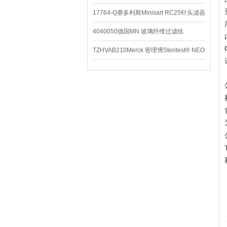
养基
17764-Q赛多利斯Minisart RC25针头滤器
4040050德国MN 玻璃纤维过滤纸
TZHVAB210Merck 密理博Steritest® NEO
设备