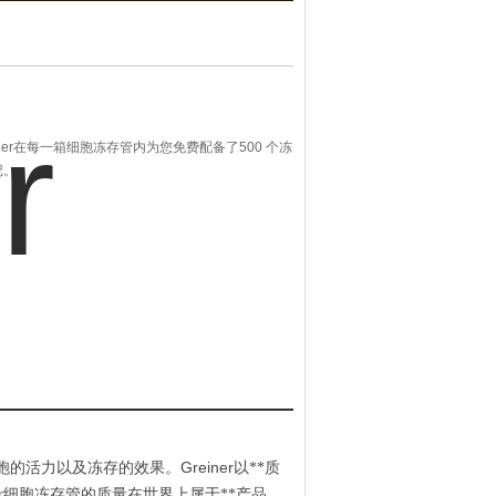
reiner在每一箱细胞冻存管内为您免费配备了500 个冻
记。
Greiner
胞的活力以及冻存的效果。
以**质
r
细胞冻存管的质量在世界上属于**产品，