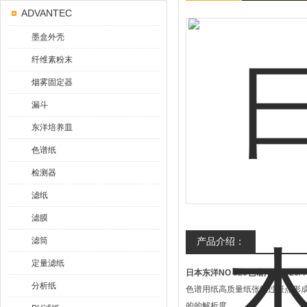
ADVANTEC
墨盒外壳
纤维素粉末
烟雾固定器
漏斗
东洋培养皿
色谱纸
检测器
滤纸
滤膜
滤筒
产品介绍：
定量滤纸
日本东洋NO 526色谱用纸
526/4
分析纸
色谱用纸高质量纸张经过斑点形成(s
的的解析度