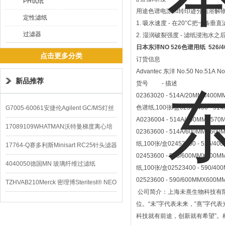
PH试纸
用途色谱电泳和转印迹分离溶解
定性滤纸
1. 吸水速度 - 在20°C把一
过滤器
2. 湿润破裂强度 - 滤纸浸泡水之后
日本东洋NO 526色谱用纸
526/4
点击更多分类
订货信息
Advantec 东洋 No.50 No.
新品推荐
货号 - 描述
02363020 - 514A/20MMX400
色谱纸,100张/盒02363400 - 51
G7005-60061安捷伦Agilent GC/MS灯丝
A0236004 - 514A/460MMX57
配件
17089109WHATMAN沃特曼梯度离心培
02363600 - 514A/600MMX60
纸,100张/盒02453400 - 526/4
养基
17764-Q赛多利斯Minisart RC25针头滤器
02453600 - 526/600MMX600
4040050德国MN 玻璃纤维过滤纸
纸,100张/盒02523400 - 590/4
02523600 - 590/600MMX600
TZHVAB210Merck 密理博Steritest® NEO
公司简介：上海未熹生物科技有
设备
位。
“
未
”
字代表未来，
“
熹
”
字代表
科技就有前途，创新就有希望
”
。