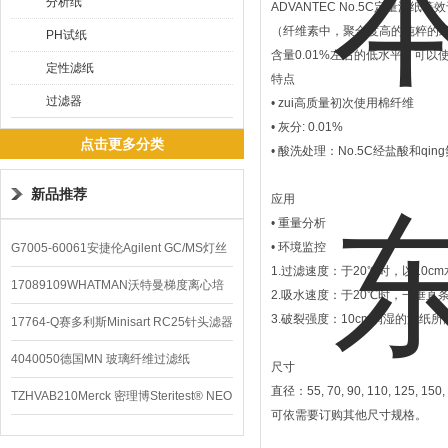
分析纸
ADVANTEC No.5C定量滤纸
（纤维素中，聚合度高的纯粹的纤
PH试纸
含量0.01%左右的低水平，可以
定性滤纸
特点
过滤器
• zui高质量初次使用棉纤维
• 灰分: 0.01%
点击更多分类
• 酸洗处理：No.5C经盐酸和q
新品推荐
应用
• 重量分析
• 环境监控
G7005-60061安捷伦Agilent GC/MS灯丝
1.过滤速度：于20℃时，以10c
配件
17089109WHATMAN沃特曼梯度离心培
2.吸水速度：于20℃时，一垂
3.破裂强度：10cm润湿的滤纸
养基
17764-Q赛多利斯Minisart RC25针头滤器
4040050德国MN 玻璃纤维过滤纸
尺寸
直径：55, 70, 90, 110, 125, 15
TZHVAB210Merck 密理博Steritest® NEO
可依需要订购其他尺寸规格。
设备