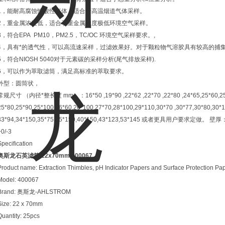
1，能耐高腐蚀性酸性气体，适合于高温烟道气体采样。
2，重金属浓度低，适合于重金属浓度极低环境空气采样。
3，符合EPA PM10，PM2.5，TC/OC 环境空气采样要求。,
4，具有*的透气性，可以高流速采样，过滤效果好。对于颗粒物气溶胶具有较高的捕
5，符合NIOSH 5040对于元素碳的采样分析(尾气排放采样).
6，可以作为萃取滤筒，满足高标准的萃取要求。
外型：圆筒状，
常规尺寸 （内径*整长度 mm）：16*50 ,19*90 ,22*62 ,22*70 ,22*80 ,24*65,25*60,25
25*80,25*90,25*100,26*60,26*100,27*70,28*100,29*110,30*70 ,30*77,30*80,30*
33*94,34*150,35*75,35*150,40*150,43*123,53*145 或者更具用户要求定做。 壁
+0/-3
Specification
奥斯龙石英滤筒 22x70mm
400067
Product name: Extraction Thimbles, pH Indicator Papers and Surface Protection Pa
Model: 400067
Brand: 奥斯龙-AHLSTROM
Size: 22 x 70mm
Quantity: 25pcs