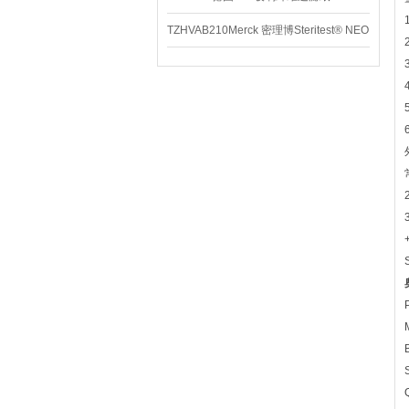
TZHVAB210Merck 密理博Steritest® NEO
设备