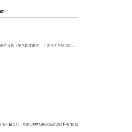
mm
素碳的采样分析（尾气排放采样）.可以作为萃取滤筒，
成，不含任何粘合剂，能耐1000℃的高温该滤筒具有*的总