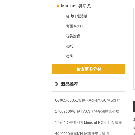
Munktell 奥斯龙
玻璃纤维滤膜
表面保护纸
石英滤膜
滤纸
滤筒
点击更多分类
新品推荐
G7005-60061安捷伦Agilent GC/MS灯丝
配件
17089109WHATMAN沃特曼梯度离心培
养基
17764-Q赛多利斯Minisart RC25针头滤器
4040050德国MN 玻璃纤维过滤纸