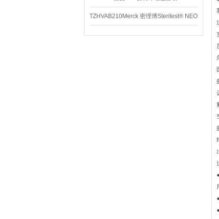
TZHVAB210Merck 密理博Steritest® NEO
设备