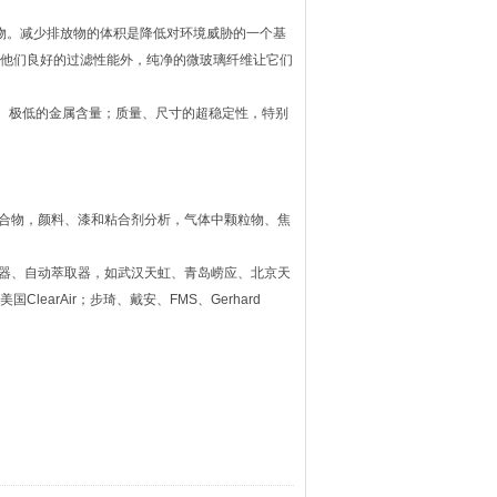
物。减少排放物的体积是降低对环境威胁的一个基
了他们良好的过滤性能外，纯净的微玻璃纤维让它们
能、极低的金属含量；质量、尺寸的超稳定性，特别
。
合物，颜料、漆和粘合剂分析，气体中颗粒物、焦
取器、自动萃取器，如武汉天虹、青岛崂应、北京天
learAir；步琦、戴安、FMS、Gerhard