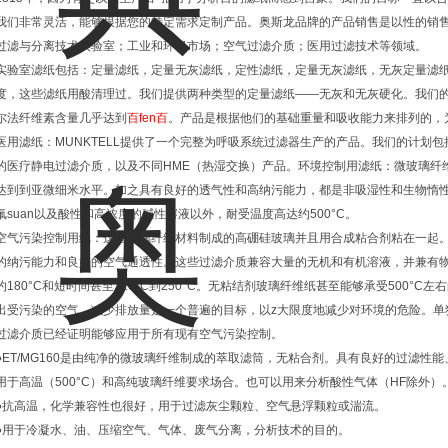
我们非常灵活，能够根据您的特定需求定制产品。奥斯龙品牌的产品销售是以性的销
过滤与分离技术实验室；工业和环保市场；空气过滤介质；医用过滤技术等领域。
实验室滤纸包括：定量滤纸，定量无灰滤纸，定性滤纸，定量无灰滤纸，无灰定量滤
度，这些滤纸用酸清理过。我们提供两种类型的定量滤纸——无灰和无灰硬化。我们
尔法纤维素含量几乎达到
百fen百
。产品是根据他们的基础重量和吸收能力来排列的，
医用滤纸：MUNKTELL提供了一个完整为呼吸系统过滤器生产的产品。我们的计划包
的医疗静电过滤介质，以及不同HME（热湿交换）产品。环境控制用滤纸：微玻璃纤
达到到亚微细米水平。加之具有良好的透气性和高纳污能力，都是非吸湿性和生物惰
氟suan以及酸性和高浓度的碱性溶液以外，耐受温度高达约500°C。
空气污染控制用纸：这些玻璃纤维材料制成的高硼硅玻璃并且用合成粘合剂粘在一起
的纳污能力和良好的空气通透性。这些过滤介质兼容大量的无机和有机溶液，并兼有
约180°C和短时间甚至220°C到250°C。无粘结剂玻璃纤维纸甚至能够承受500°
出受污染的空气，减少排放量是一个普遍的目标，以z大限度地减少对环境的危险。单
过滤介质已经证明能够应用于所有现有空气污染控制。
●ET/MG160是由纯净的微玻璃纤维制成的萃取滤筒，无粘合剂。具有良好的过滤性
用于高温（500°C）和高纯玻璃纤维要求场合。也可以用来分析酸性气体（HF除外）
●抗高温，化学兼容性也很好，用于过滤灰尘颗粒、空气悬浮颗粒或湍流。
●用于冷凝水、油、压缩空气、气体、废气分离，分析技术的目的。