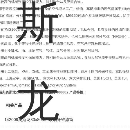
●较高的机械强度和保留能力。特别适合从反应混合物，
用于环境监测的过滤介质 被污染的空气或从工厂、植物、车辆排出的废气都属于排放
本的措施。分别控制和连续在线监测是*的。MG160过滤介质由微玻璃纤维制成，除
的应用越来越广泛。
●ET/MG160是由纯净的微玻璃纤维制成的萃取滤筒，无粘合剂。具有良好的过滤性
用于高温（500°C）和高纯玻璃纤维要求场合。也可以用来分析酸性气体（HF除外）
●抗高温，化学兼容性也很好，用于过滤灰尘颗粒、空气悬浮颗粒或湍流。
●用于冷凝水、油、压缩空气、气体、废气分离，分析技术的目的。
●较高的机械强度和保留能力。特别适合从反应混合物，食品天然物质中提取出有机化
油测定分析。
●用于二噁英、PAH、农残、重金属等样品前处理时，适用于国内外采样器、索氏提
融、上海宏宇、英国KANE、意大利TCORA、意大利赞贝利、美国TISCH、美国TSI、美国C
Soxtherm Automatic 、 Foss-Teactor Auto System
瑞典奥斯龙25x100mm玻璃纤维滤筒
400002 产品特性：
相关产品
142009奥斯龙33x80mm玻璃纤维滤筒