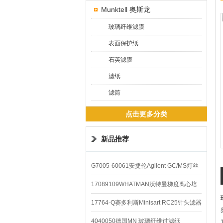
Munktell 奥斯龙
玻璃纤维滤膜
表面保护纸
石英滤膜
滤纸
滤筒
点击更多分类
新品推荐
G7005-60061安捷伦Agilent GC/MS灯丝
配件
17089109WHATMAN沃特曼梯度离心培
养基
17764-Q赛多利斯Minisart RC25针头滤器
4040050德国MN 玻璃纤维过滤纸