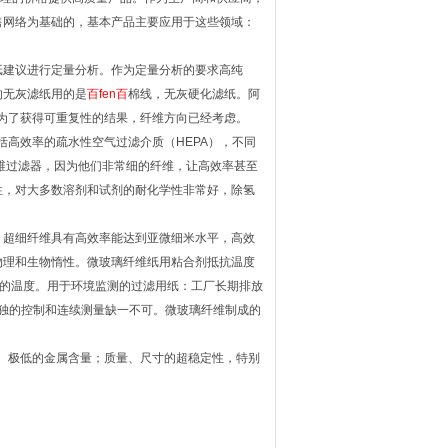
售网络为基础的，基本产品主要应用于这些领域：
纸建议进行定量分析。作为定量分析的要求高纯
的无灰滤纸用的是
百fen百
棉线，无灰硬化滤纸。阿
为了获得可重复性的结果，纤维方向已经考虑。
括高效率的疏水性空气过滤介质（HEPA），不同
维过滤器，因为他们非常细的纤维，让高效率甚至
性，对大多数溶剂和试剂的耐化学性非常好，除氢
。超细纤维具有高效率能达到亚微细米水平，高效
物理和生物惰性。微玻璃纤维纸用粘合剂抵抗温度
C左右的温度。用于环境监测的过滤用纸：工厂长期排放
独的控制和连续测量缺一不可。微玻璃纤维制成的
能、极低的金属含量；质量、尺寸的超稳定性，特别
。