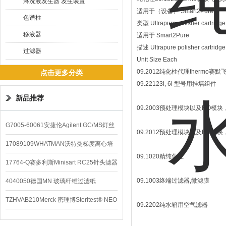
淋洗液发生器 发生装置
适用于（设备） Smart2Pure™
色谱柱
类型 Ultrapure polisher cartridge
移液器
适用于 Smart2Pure
描述 Ultrapure polisher cartridge
过滤器
Unit Size Each
09.2012纯化柱代理thermo赛
点击更多分类
09.22123l, 6l 型号用挂墙组件
新品推荐
09.2003预处理模块以及RO模块，3 
G7005-60061安捷伦Agilent GC/MS灯丝
09.2012预处理模块以及RO模块，12
配件
17089109WHATMAN沃特曼梯度离心培
09.1020精纯化柱
养基
17764-Q赛多利斯Minisart RC25针头滤器
09.1003终端过滤器,微滤膜
4040050德国MN 玻璃纤维过滤纸
TZHVAB210Merck 密理博Steritest® NEO
09.2202纯水箱用空气滤器
设备