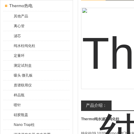
Thermo热电
其他产品
离心管
滤芯
纯水柱纯化柱
定量环
测定试剂盒
吸头 微孔板
质谱联用仪
样品瓶
喷针
产品介绍：
硅胶瓶盖
Thermo纯水滤芯纯化柱
Nano Trap柱
纯化柱09.1020thermo赛默飞