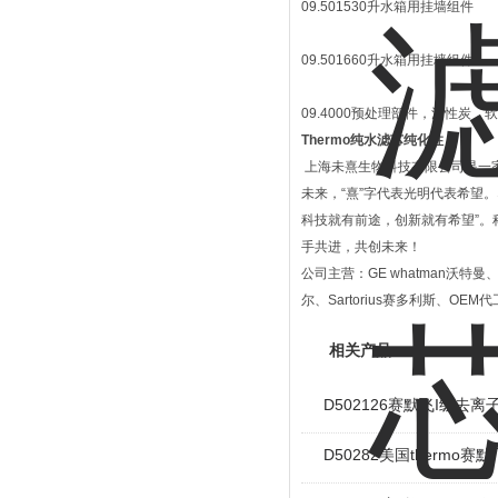
09.501530升水箱用挂墙组件
09.501660升水箱用挂墙组件
09.4000预处理部件，活性炭，
Thermo纯水滤芯纯化柱
上海未熹生物科技有限公司是一家
未来，“熹”字代表光明代表希望
科技就有前途，创新就有希望”
手共进，共创未来！
公司主营：GE whatman沃特曼、Me
尔、Sartorius赛多利斯、OE
相关产品
D502126赛默飞I级去离
D50282美国thermo赛