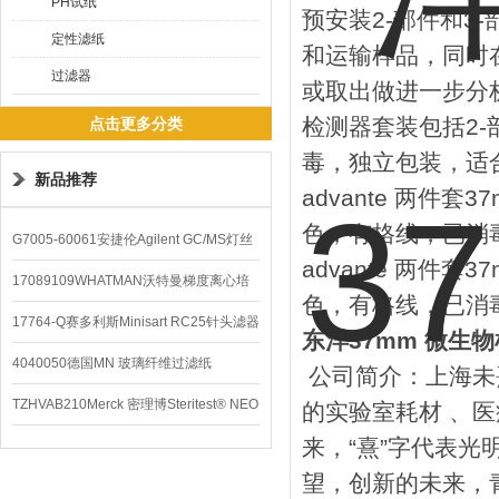
PH试纸
预安装2-部件和3
定性滤纸
和运输样品，同时
过滤器
或取出做进一步分
检测器套装包括2-
点击更多分类
毒，独立包装，适
新品推荐
advante 两件
色，有格线，已消毒
G7005-60061安捷伦Agilent GC/MS灯丝
advante 两件
配件
17089109WHATMAN沃特曼梯度离心培
色，有格线，已消毒
养基
17764-Q赛多利斯Minisart RC25针头滤器
东洋37mm 微生
4040050德国MN 玻璃纤维过滤纸
公司简介：上海未熹
TZHVAB210Merck 密理博Steritest® NEO
的实验室耗材 、医
来，“熹”字代表
设备
望，创新的未来，