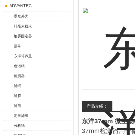
ADVANTEC
墨盒外壳
纤维素粉末
烟雾固定器
漏斗
东洋培养皿
色谱纸
检测器
滤纸
滤膜
滤筒
产品介绍：
定量滤纸
东洋37mm 微生
分析纸
37mm检测器用于