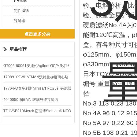
PH试纸
验、电解分析、比
定性滤纸
验、微量金属分析
过滤器
硬质滤纸No.4A为0
能耐120℃高温，p
点击更多分类
盒。有各种尺寸可供选
新品推荐
φ125mm、φ150
φ330mm、φ360
G7005-60061安捷伦Agilent GC/MS灯丝
日本TOYO ADVA
配件
17089109WHATMAN沃特曼梯度离心培
编号 重量g/cm 
养基
17764-Q赛多利斯Minisart RC25针头滤器
径
4040050德国MN 玻璃纤维过滤纸
No.3 113 0.23 130
TZHVAB210Merck 密理博Steritest® NEO
No.4A 96 0.12 91
No.5A 97 0.22 60
设备
No.5B 108 0.21 1