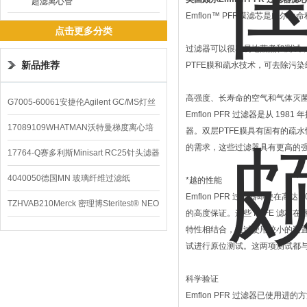
超滤离心管
Emflon™ PFR膜滤芯是颇
点击更多分类
过滤器可以很容易地蒸煮和测试，
新品推荐
PTFE膜和疏水技术，可去除污
高强度、长寿命的空气和气体灭
G7005-60061安捷伦Agilent GC/MS灯丝
Emflon PFR 过滤器是从 1
配件
17089109WHATMAN沃特曼梯度离心培
器。双层PTFE膜具有固有的疏水
的需求，这些过滤器具有更高的强
养基
17764-Q赛多利斯Minisart RC25针头滤器
4040050德国MN 玻璃纤维过滤纸
*越的性能
Emflon PFR 过滤器即使在
TZHVAB210Merck 密理博Steritest® NEO
的高度保证。这些 PTFE 滤芯在蒸
设备
特性相结合，通过使用较小的装
试进行原位测试。这两项测试都与
科学验证
Emflon PFR 过滤器已使用进