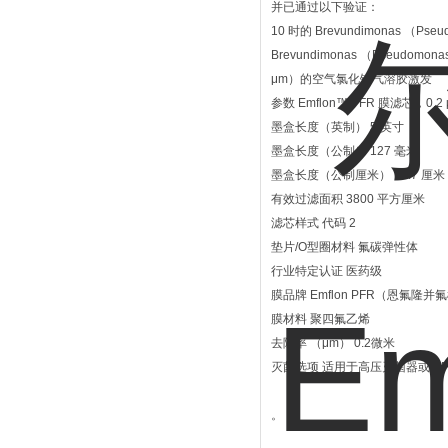
并已通过以下验证：
10 时的 Brevundimonas （Pse
Brevundimonas （Pseudo
μm）的空气氯化钠气溶胶激发
参数 Emflon™ PFR 膜滤芯
墨盒长度（英制） 5 英寸
墨盒长度（公制） 127 毫米
墨盒长度（公制厘米） 12.7 厘米
有效过滤面积 3800 平方厘米
滤芯样式 代码 2
垫片/O型圈材料 氟碳弹性体
行业特定认证 医药级
膜品牌 Emflon PFR（恩氟隆并
膜材料 聚四氟乙烯
去除率 （μm） 0.2微米
灭菌选项 适用于高压灭菌器或SI
。