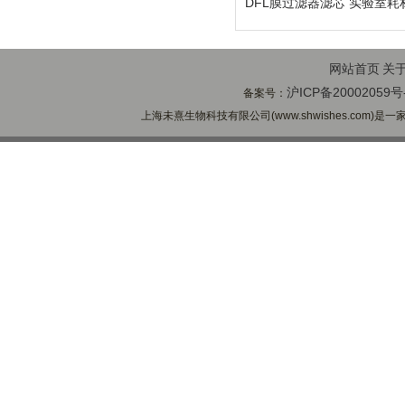
DFL膜过滤器滤芯 实验室耗
网站首页
关
沪ICP备20002059号
备案号：
上海未熹生物科技有限公司(www.shwishes.com)是