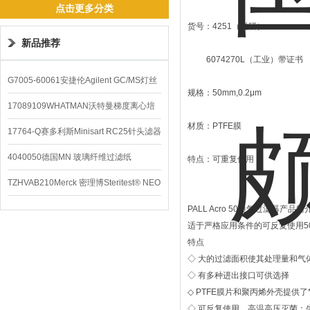
点击更多分类
货号：4251（科研）
新品推荐
6074270L（工业）带证书
G7005-60061安捷伦Agilent GC/MS灯丝
规格：50mm,0.2μm
配件
17089109WHATMAN沃特曼梯度离心培
材质：PTFE膜
养基
17764-Q赛多利斯Minisart RC25针头滤器
4040050德国MN 玻璃纤维过滤纸
特点：可重复使用
TZHVAB210Merck 密理博Steritest® NEO
设备
PALL Acro 50通气过滤器产品
适于严格应用条件的可反复使用5
特点
◇ 大的过滤面积使其处理量和气
◇ 有多种进出接口可供选择
◇ PTFE膜片和聚丙烯外壳提供
◇ 可反复使用、高温高压灭菌；