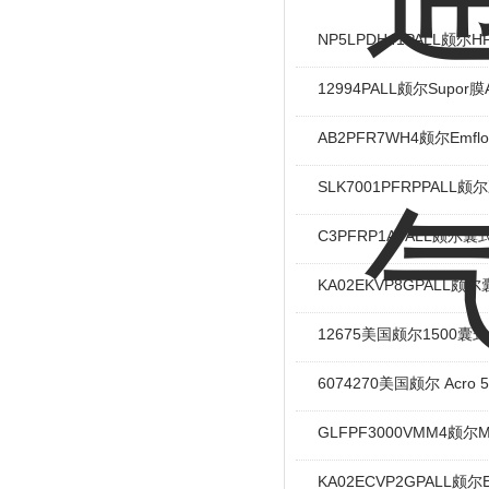
NP5LPDH41PALL颇
12994PALL颇尔Supor
AB2PFR7WH4颇尔Emfl
SLK7001PFRPPALL
C3PFRP1APALL颇尔
KA02EKVP8GPALL
12675美国颇尔1500囊
6074270美国颇尔 Acro
GLFPF3000VMM4颇尔Min
KA02ECVP2GPALL