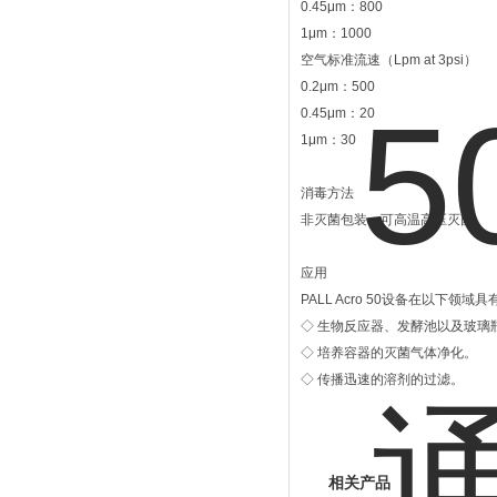
0.45μm：800
1μm：1000
空气标准流速（Lpm at 3psi）
0.2μm：500
0.45μm：20
1μm：30
消毒方法
非灭菌包装；可高温高压灭菌
应用
PALL Acro 50设备在以下领
◇ 生物反应器、发酵池以及玻璃
◇ 培养容器的灭菌气体净化。
◇ 传播迅速的溶剂的过滤。
相关产品