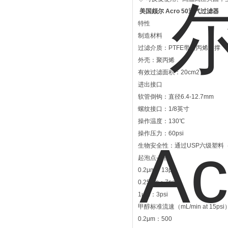
美国颇尔 Acro 50通气过滤器
特性
制造材料
过滤介质：PTFE带聚丙烯支撑
外壳：聚丙烯
有效过滤面积：20cm2
进出接口
软管倒钩：直径6.4-12.7mm
螺纹接口：1/8英寸
操作温度：130℃
操作压力：60psi
生物安全性：通过USP六级塑料（
起泡点-甲醇
0.2μm：13psi
0.25μm：7psi
1μm：3psi
甲醇标准流速（mL/min at 15psi
0.2μm：500