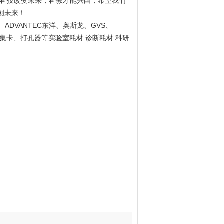
科技改变未来，科教才能兴国，希望我们
创未来！
ADVANTEC
GVS
、
东洋、奥斯龙、
、
集卡、打孔器等实验室耗材 诊断耗材 科研