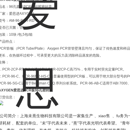
品名：96孔圆孔PCR板硅胶密封盖
厂家：爱思进AXYGEN
货号：AM-96-PCR-RD
是否已灭菌：否
包装：10块 /包,5包/箱
产品特点：
PCR管/板（PCR Tube/Plate） Axygen PCR管管壁薄且均匀，保证了传热速度和
更长，在热循环过程中，可承受更大的压力及消除样品蒸发的危险。
注释：
1. PCR-2CP-RT-C的光透过率比PCR-02CP-C高75%，专用于实时荧光定量PCR。
2. PCR-96-C、PCR-96M2-HS-C是普遍使用型的PCR板，可以用于绝大部分型号的
PCR-96-SG-C适用于Beckman CEQ 序列分析系统。PCR-96-AB-C适用于ABI 700
AXYGEN爱思进PCR板96孔密封盖
订货信息：
xiao
fu
公司简介：上海未熹生物科技有限公司是一家集生产 、
售
、
务为
“
"
“
"
“
研耗材 、配套的单位。
未
字代表未来，
熹
字代表光明代表希望。
青年