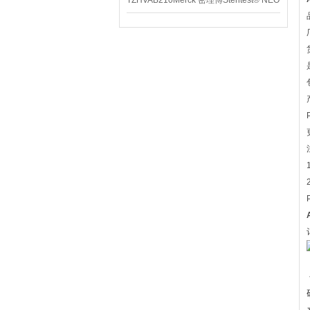
TZHVAB210Merck 密理博Steritest® NEO
设备