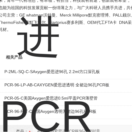
"
来，青年一代有理想，有本领，有担当，科技就有前途，创新就有希望
。
也能为祖国的科技发展贡献一份绵薄之力，与广大科研人员携手共进，共
GE whatman
Merck Millipore
PALL
公司主营：
沃特曼、
默克密理博、
颇尔
ThermoFisher
Sartorius
OEM
FTA
DNA
赛默飞世尔、
赛多利斯、
代工
卡
采
耗材。
相关产品
P-2ML-SQ-C-SAxygen爱思进96孔 2.2ml方口深孔板
PCR-96-LP-AB-CAXYGEN爱思进透明 全裙边96孔PCR板
PCR-05-C美国Axygen爱思进0.5ml平盖PCR薄壁管
PCR-96-FLT-C美国Axygen透明无裙边96孔PCR板
产品：