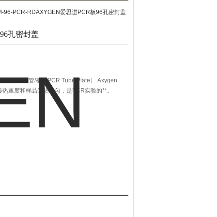
M-96-PCR-RDAXYGEN爱思进PCR板96孔密封盖
板96孔密封盖
，PCR管/板（PCR Tube/Plate） Axygen
传热速度和样品受热均匀，是PCR实验的**。
，在热循环过程中，可承受更大的压力及消除样品蒸发的