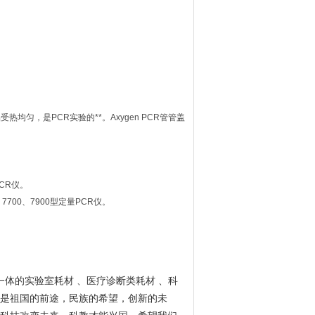
样品受热均匀，是PCR实验的**。Axygen PCR管管盖
PCR仪。
0、7700、7900型定量PCR仪。
一体的实验室耗材 、医疗诊断类耗材 、科
是祖国的前途，民族的希望，创新的未