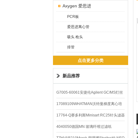
Axygen 爱思进
PCR板
爱思进离心管
吸头 枪头
排管
点击更多分类
新品推荐
G7005-60061安捷伦Agilent GC/MS灯丝
配件
17089109WHATMAN沃特曼梯度离心培
养基
17764-Q赛多利斯Minisart RC25针头滤器
4040050德国MN 玻璃纤维过滤纸