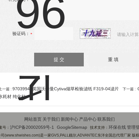
验证码：
请输入计算
97039944英国沃特曼Cytiva烟草检验滤纸 F319-04滤片
上一篇 :
下一篇 :
水耗材 纯化柱
网站首页
关于我们
新闻中心
产品中心
联系我们
沪ICP备20002059号-1
GoogleSitemap
环保在线
管理
案号：
技术支持：
ww.shwishes.com)是一家GVS,PALL颇尔,ADVANTEC东洋全国总代理厂家 