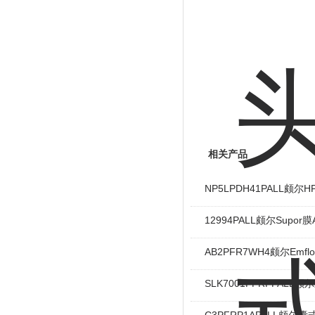
相关产品
NP5LPDH41PALL颇
12994PALL颇尔Supor
AB2PFR7WH4颇尔Emfl
SLK7001PFRPPALL