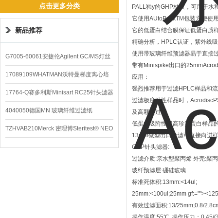
点击更多分类
PALL独y的GHP材质，可用
它使用AUtoPackTM包装方便
新品推荐
它的低蛋白结合膜保证低蛋白质
精确分析，HPLC认证，紫外线
使用带玻璃纤维预滤器易于直接
G7005-60061安捷伦Agilent GC/MS灯丝
带有Minispike出口的25mm
配件
17089109WHATMAN沃特曼梯度离心培
应用：
强烈推荐用于过滤HPLC样品和
养基
17764-Q赛多利斯Minisart RC25针头滤器
过滤极度粘性样品时，Acrodis
4040050德国MN 玻璃纤维过滤纸
及高颗粒过滤
低蛋白吸附性提高珍贵蛋白样品
TZHVAB210Merck 密理博Steritest® NEO
13mm微型出口针滤可直接向进
设备
GHP针头滤器:
过滤介质:亲水型聚丙烯 外壳:聚
玻纤预滤层:硼硅玻璃
标准死体积:13mm:<14ul;
25mm:<100ul;25mm gf:=""><125
有效过滤面积:13/25mm;0.8/2.8c
操作温度:55℃ 操作压力：0.45/GF0.