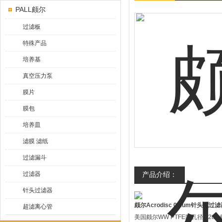
PALL颇尔
过滤板
特殊产品
培养基
真空压力泵
膜片
膜包
培养皿
滤膜 滤纸
过滤漏斗
过滤器
产品介绍：
针头过滤器
颇尔Acrodisc 0.2um针头式过滤
超滤离心管
美国颇尔WW PTFE膜孔径0.2u