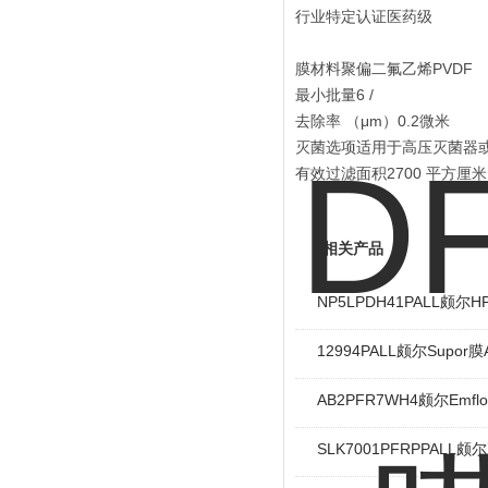
行业特定认证医药级
膜材料聚偏二氟乙烯PVDF
最小批量6 /
去除率 （μm）0.2微米
灭菌选项适用于高压灭菌器或
有效过滤面积2700 平方厘米
相关产品
NP5LPDH41PALL颇
12994PALL颇尔Supor
AB2PFR7WH4颇尔Emfl
SLK7001PFRPPALL