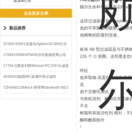
超滤离心管
颇尔生命科学公司产品Fluoro
点击更多分类
这些过滤器将 Brevundimon
新品推荐
低的可萃取物和吸附。推荐
他稀释的防腐剂溶液。
G7005-60061安捷伦Agilent GC/MS灯丝
标准 AB 型过滤器是与不锈钢
配件
17089109WHATMAN沃特曼梯度离心培
226 个 O 形圈。这些墨盒也可
养基
17764-Q赛多利斯Minisart RC25针头滤器
特征
4040050德国MN 玻璃纤维过滤纸
低萃取物 高蛋白传输率 防
高
TZHVAB210Merck 密理博Steritest® NEO
易于完整性测试
设备
与有机溶剂、酸和化学品兼容
不含
树脂和表面活性剂 熔封，不
酮和酰胺除外
¹