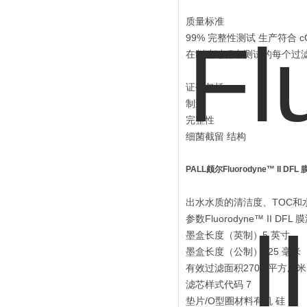
质量标准
99% 完整性测试 生产符合 cG
在制造过程中测试的每个过滤
证书包括
制造
完整性
细菌截留 结构
PALL颇尔Fluorodyne™ II DFL
出水水质的清洁度、TOC和
参数Fluorodyne™ II
墨盒长度（英制）5 英寸
墨盒长度（公制）125 毫米
有效过滤面积2700 平方厘米
滤芯样式代码 7
垫片/O型圈材料有机 硅