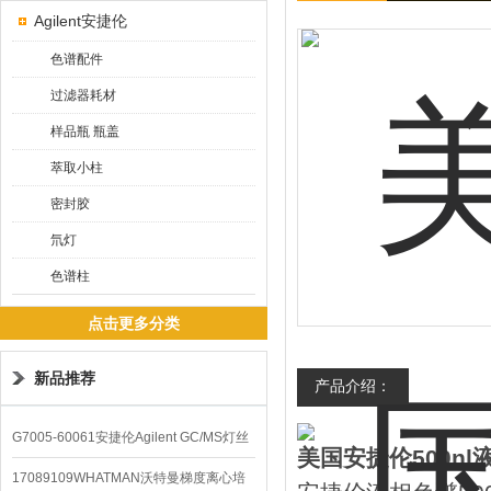
Agilent安捷伦
色谱配件
过滤器耗材
样品瓶 瓶盖
萃取小柱
密封胶
氘灯
色谱柱
点击更多分类
新品推荐
产品介绍：
G7005-60061安捷伦Agilent GC/MS灯丝
美国安捷伦500nl
配件
17089109WHATMAN沃特曼梯度离心培