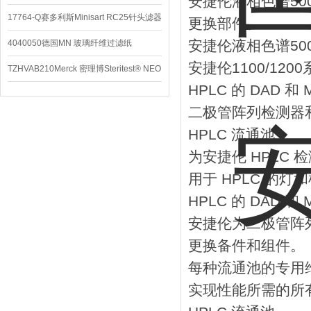
安捷伦液相色谱500
养基
17764-Q赛多利斯Minisart RC25针头滤器
更换部件。
安捷伦液相色谱500
4040050德国MN 玻璃纤维过滤纸
安捷伦1100/120
TZHVAB210Merck 密理博Steritest® NEO
HPLC 的 DAD 和
设备
二极管阵列检测器
HPLC 流通池
为安捷伦 HPLC
用于 HPLC 的灯
HPLC 的 DAD 和
安捷伦为二极管阵列检
更换备件和组件。
每种流通池的专用
实现性能所需的所