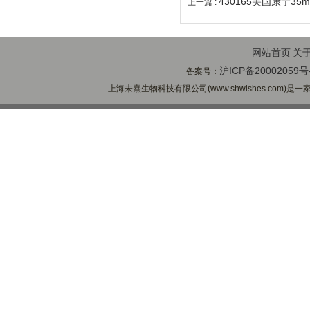
430165美国康宁3
上一篇 :
网站首页
关
沪ICP备20002059号
备案号：
上海未熹生物科技有限公司(www.shwishes.com)是