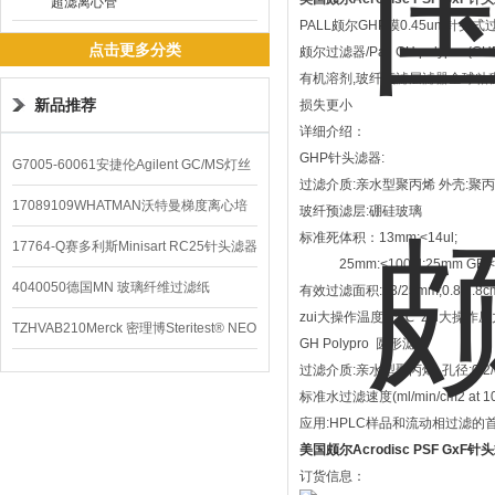
超滤离心管
PALL颇尔GHP膜0.45um针头式过
点击更多分类
颇尔过滤器/Pall GH polyp
有机溶剂,玻纤预滤层滤器全球粘
新品推荐
损失更小
详细介绍：
GHP针头滤器:
G7005-60061安捷伦Agilent GC/MS灯丝
过滤介质:亲水型聚丙烯 外壳:聚
配件
17089109WHATMAN沃特曼梯度离心培
玻纤预滤层:硼硅玻璃
标准死体积：13mm:<14ul;
养基
17764-Q赛多利斯Minisart RC25针头滤器
25mm:<100ul;25mm GF:<1
4040050德国MN 玻璃纤维过滤纸
有效过滤面积:13/25mm;0.8/2.8c
zui大操作温度:55℃ zui大操作压力：0
TZHVAB210Merck 密理博Steritest® NEO
GH Polypro 圆形滤膜
设备
过滤介质:亲水型聚丙烯 孔径:0.2/0
标准水过滤速度(ml/min/cm2 at 10psi
应用:HPLC样品和流动相过滤的
美国颇尔Acrodisc PSF GxF
订货信息：