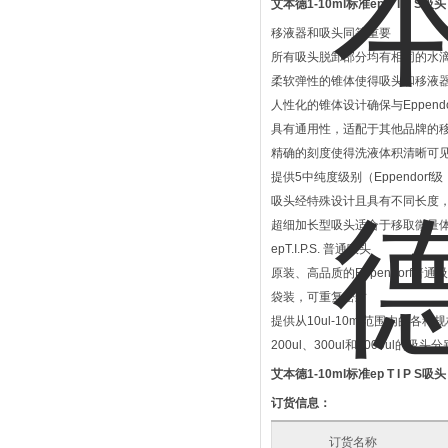
艾本德1-10ml标准ep T I P S吸头
移液器和吸头同等重要
所有吸头脱卸部分均有相同的水
柔软弹性的锥体使得吸头和移液
人性化的锥体设计确保与Eppendo
具有通用性，适配于其他品牌的
精确的刻度使得洗液体积清晰可见
提供5中纯度级别（Eppendor
吸头经特殊设计且具有不同长度
超细加长型吸头适合于移取微量
epT.I.P.S. 普通吸头
原装、高品质的Eppendorf普
袋装，可重复密封
提供从10ul-10ml范围内的各种
200ul、300ul和1000ul的
艾本德1-10ml标准ep T I P S吸头
订货信息：
订货名称