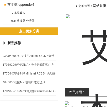
艾本德 eppendorf
网站首页
您的位置：
艾本德吸头
单道移液器 分液器
点击更多分类
新品推荐
G7005-60061安捷伦Agilent GC/MS灯丝
配件
17089109WHATMAN沃特曼梯度离心培
养基
17764-Q赛多利斯Minisart RC25针头滤器
4040050德国MN 玻璃纤维过滤纸
TZHVAB210Merck 密理博Steritest® NEO
产品介绍：
设备