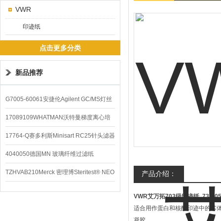
VWR
印迹纸
点击更多分类
新品推荐
G7005-60061安捷伦Agilent GC/MS灯丝
配件
17089109WHATMAN沃特曼梯度离心培
养基
17764-Q赛多利斯Minisart RC25针头滤器
4040050德国MN 玻璃纤维过滤纸
TZHVAB210Merck 密理博Steritest® NEO
产品介绍：
设备
VWR艾万拓703级印迹纸
732-0
适合用作蛋白和核酸印迹中的芯
凝胶。