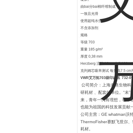
由bai分bai棉纤维制成
一致且光滑
使用超纯水生产
不含添加剂
规格
等级
703
重量
185 g/m²
厚度
0,38 mm
Herzberg 流速
10 cm水头100 ml/
克列姆芯吸率测试
每升高7.5 cm
VWR艾万拓703级印迹纸
732-0
公司简介：上海未熹生物科
“
”
研耗材
、配套的单位。
未
来，青年一代有理想，有本
也能为祖国的科技发展贡献
GE whatman
公司主营：
沃
ThermoFisher
赛默飞世尔、
耗材。