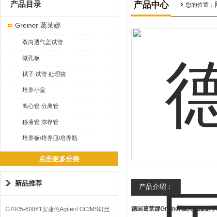
产品目录
产品中心
您的位置：
Greiner 葛莱娜
双向透气盖试管
微孔板
拭子 试管 处理袋
培养小室
离心管 分离管
移液管 冻存管
培养板/培养皿/培养瓶
点击更多分类
新品推荐
产品介绍：
德国葛莱娜Greiner插入式细胞
G7005-60061安捷伦Agilent GC/MS灯丝