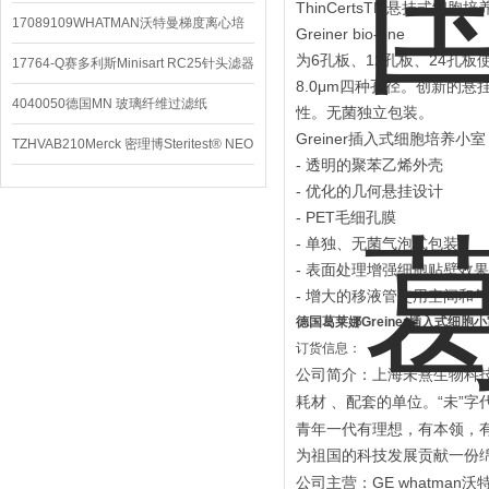
ThinCertsTM悬挂式细胞
配件
17089109WHATMAN沃特曼梯度离心培
Greiner bio-one
为6孔板、12孔板、24孔板使
养基
17764-Q赛多利斯Minisart RC25针头滤器
8.0μm四种孔径。创新的
4040050德国MN 玻璃纤维过滤纸
性。无菌独立包装。
Greiner插入式细胞培养小室
TZHVAB210Merck 密理博Steritest® NEO
- 透明的聚苯乙烯外壳
设备
- 优化的几何悬挂设计
- PET毛细孔膜
- 单独、无菌气泡式包装
- 表面处理增强细胞贴壁效果
- 增大的移液管使用空间和
德国葛莱娜Greiner插入式细胞
订货信息：
公司简介：上海未熹生物科
“
”
耗材
、配套的单位。
未
字
青年一代有理想，有本领，
为祖国的科技发展贡献一份
GE whatman
公司主营：
沃