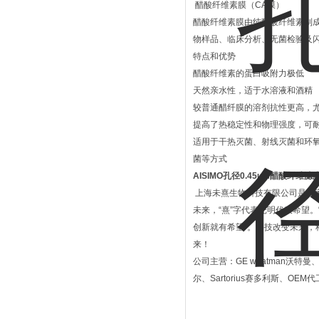
醋酸纤维素膜（CA膜）
醋酸纤维素膜由纯醋酸纤维素制
物样品、临床分析、无菌检验及
特点和优势
醋酸纤维素的蛋白吸附力极低
天然亲水性，适于水溶液和酒精
较普通醋纤膜的溶剂抗性更高，
提高了热稳定性和物理强度，可耐受
适用于干热灭菌、射线灭菌和环
菌等方式
AISIMO孔径0.45um醋酸纤维滤
上海未熹生物科技有限公司是一家
未来，“熹”字代表光明代表希望
创新就有希望”。科技改变未来
来！
公司主营：GE whatman沃特曼、Me
尔、Sartorius赛多利斯、OE