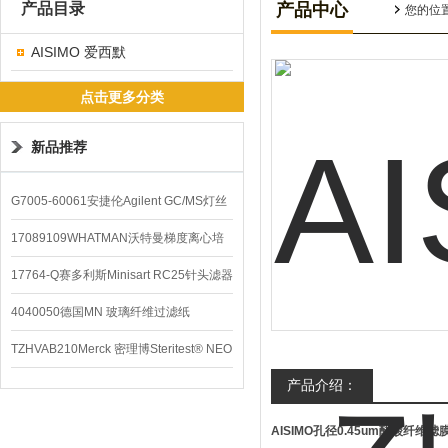
产品目录
产品中心
您的位
AISIMO 爱西默
点击更多分类
新品推荐
G7005-60061安捷伦Agilent GC/MS灯丝
配件
17089109WHATMAN沃特曼梯度离心培
养基
17764-Q赛多利斯Minisart RC25针头滤器
4040050德国MN 玻璃纤维过滤纸
TZHVAB210Merck 密理博Steritest® NEO
产品介绍：
设备
AISIMO孔径0.45um醋酸纤维滤