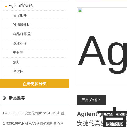
Agilent安捷伦
色谱配件
过滤器耗材
样品瓶 瓶盖
萃取小柱
密封胶
氘灯
色谱柱
点击更多分类
新品推荐
产品介绍：
Agilent*真空密封
G7005-60061安捷伦Agilent GC/MS灯丝
安捷伦真空密封胶
配件
17089109WHATMAN沃特曼梯度离心培