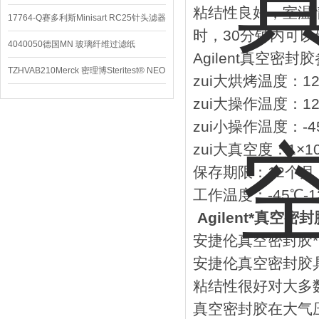
粘结性良好，室温
养基
17764-Q赛多利斯Minisart RC25针头滤器
时，30分钟内可以
4040050德国MN 玻璃纤维过滤纸
Agilent真空密封
TZHVAB210Merck 密理博Steritest® NEO
zui大烘烤温度：12
设备
zui大操作温度：12
zui小操作温度：-4
zui大真空度：1×10-
保存期限：12个月
工作温度：-45℃-1
Agilent*真空密封
安捷伦真空密封胶*
安捷伦真空密封胶
粘结性很好对大多
真空密封胶在大气压