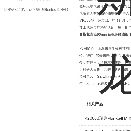
低环境空气采样。 符合EPA PM
TZHVAB210Merck 密理博Steritest® NEO
气溶胶具有较高的捕集效率 符合NI
设备
MK360型，经过出厂的预处理
加工池经过严格的认证，每一批
奥斯龙直径90mm石英纤维滤纸
4
公司简介：上海未熹生物科技有限公
位。“未”字代表未来，“熹”字
领，有担当，科技就有前途，创
大科研人员携手共进，共创未来
公司主营：GE whatman沃特曼、M
尔、Sartorius赛多利斯、OE
相关产品
420063瑞典Munktell 