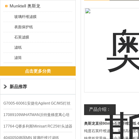
Munktell 奥斯龙
玻璃纤维滤膜
表面保护纸
石英滤膜
滤纸
滤筒
点击更多分类
新品推荐
G7005-60061安捷伦Agilent GC/MS灯丝
产品介绍：
配件
17089109WHATMAN沃特曼梯度离心培
奥斯龙直径90mm石英纤维滤纸
4
养基
17764-Q赛多利斯Minisart RC25针头滤器
纯度石英纤维滤膜，采用高纯度石英
4040050德国MN 玻璃纤维过滤纸
纯度低背景值，适合于总量分析和