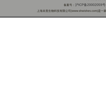
沪ICP备20002059号
备案号：
上海未熹生物科技有限公司(www.shwishes.com)是