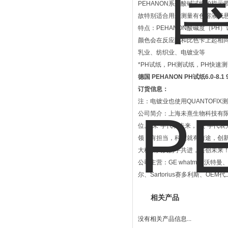
PEHANON系列酸碱试纸的指
故特别适合用来测量有色溶液或悬浮
特点：PEHANON酸碱度（P
颜色会在反应区和比色卡上起相
乳业、纺织业、电镀业等
*PH试纸，PH测试纸，PH快速
德国 PEHANON PH试纸6.0-8.1
订货信息：
注：电镀业也使用QUANTOFIX
公司简介：上海未熹生物科技有限公
位。“未”字代表未来，“熹”字
领，有担当，科技就有前途，创
大科研人员携手共进，共创未来
公司主营：GE whatman沃特曼、Me
尔、Sartorius赛多利斯、OE
相关产品
没有相关产品信息...