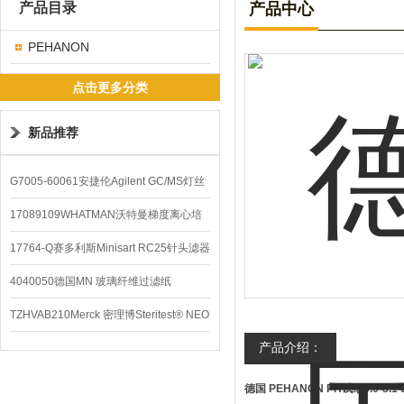
产品目录
产品中心
PEHANON
点击更多分类
新品推荐
G7005-60061安捷伦Agilent GC/MS灯丝
配件
17089109WHATMAN沃特曼梯度离心培
养基
17764-Q赛多利斯Minisart RC25针头滤器
4040050德国MN 玻璃纤维过滤纸
TZHVAB210Merck 密理博Steritest® NEO
产品介绍：
设备
德国 PEHANON PH试纸6.0-8.1